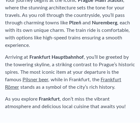
Your journey begins at the iconic
Prague Main Station
,
where the stunning architecture sets the tone for your
travels. As you roll through the countryside, you’ll pass
through charming towns like
Plzeň
and
Nuremberg
, each
with its own unique charm. The train ride is comfortable,
with options like high-speed trains ensuring a smooth
experience.
Arriving at
Frankfurt Hauptbahnhof
, you’ll be greeted by
the towering skyline, a striking contrast to Prague’s historic
spires. The most iconic item at your departure is the
famous
Pilsner beer
, while in Frankfurt, the
Frankfurt
Römer
stands as a symbol of the city’s rich history.
As you explore
Frankfurt
, don’t miss the vibrant
atmosphere and delicious local cuisine that awaits you!