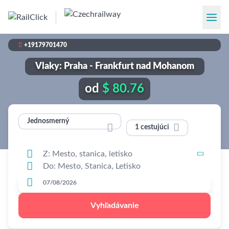

+19179701470
Vlaky: Praha - Frankfurt nad Mohanom
od
$ 80.76
Jednosmerný


1 cestujúci




Vyhľadávanie