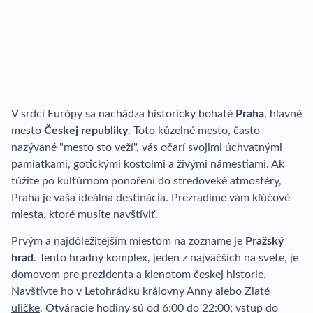
V srdci Európy sa nachádza historicky bohaté
Praha
, hlavné
mesto
Českej republiky
. Toto kúzelné mesto, často
nazývané "mesto sto veží", vás očarí svojimi úchvatnými
pamiatkami, gotickými kostolmi a živými námestiami. Ak
túžite po kultúrnom ponoření do stredoveké atmosféry,
Praha je vaša ideálna destinácia. Prezradíme vám kľúčové
miesta, ktoré musíte navštíviť.
Prvým a najdôležitejším miestom na zozname je
Pražský
hrad
. Tento hradný komplex, jeden z najväčších na svete, je
domovom pre prezidenta a klenotom českej historie.
Navštívte ho v
Letohrádku královny Anny
alebo
Zlaté
uličke
. Otváracie hodiny sú od 6:00 do 22:00; vstup do