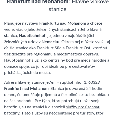
Frankfurt nad Mohanom
: Hlavné vlakové
stanice
Plánujete návštevu
Frankfurtu nad Mohanom
a chcete
vedieť viac o jeho železničných stanicách? Jeho hlavná
stanica,
Hauptbahnhof
, je jednou z najdôležitejších
železničných uzlov v
Nemecku
. Okrem nej môžete využiť aj
ďalšie stanice ako Frankfurt Süd a Frankfurt Ost, ktoré sú
tiež dôležité pre regionálnu a medzimestskú dopravu.
Hauptbahnhof slúži ako centrálny bod pre medzinárodné a
domáce spoje, čo ju robí ideálnou pre cestovateľov
prichádzajúcich do mesta.
Adresa hlavnej stanice je Am Hauptbahnhof 1, 60329
Frankfurt nad Mohanom
. Stanica je otvorená 24 hodín
denne, čo umožňuje príjemnú a flexibilnú cestu bez ohľadu
na čas príchodu. Pre tých, ktorí potrebujú uložiť svoju
batožinu, sú na stanici k dispozícii
služby pre úschovu
batožiny
. Tieto služby sú neoceniteľné pre turistov, ktorí