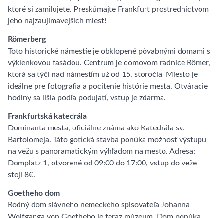
ktoré si zamilujete. Preskúmajte Frankfurt prostredníctvom
jeho najzaujímavejších miest!
Römerberg
Toto historické námestie je obklopené pôvabnými domami s
výklenkovou fasádou.
Centrum
je domovom radnice Römer,
ktorá sa týči nad námestím už od 15. storočia. Miesto je
ideálne pre fotografia a pocítenie histórie mesta. Otváracie
hodiny sa líšia podľa podujatí, vstup je zdarma.
Frankfurtská katedrála
Dominanta mesta, oficiálne známa ako Katedrála sv.
Bartolomeja. Táto gotická stavba ponúka možnosť výstupu
na vežu s panoramatickým výhľadom na mesto. Adresa:
Domplatz 1, otvorené od 09:00 do 17:00, vstup do veže
stojí 8€.
Goetheho dom
Rodný dom slávneho nemeckého spisovateľa Johanna
Wolfganga von Goetheho je teraz múzeum. Dom ponúka