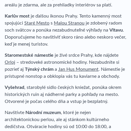
areálu je zdarma, ale za prehliadky interiérov sa platí.
Karlův most
je ďalšou ikonou Prahy. Tento kamenný most
spojujúci
Staré Mesto
s
Malou Stranou
je zdobený radom
soch svätcov a ponúka nezabudnuteľné výhľady na
Vltavu
.
Doporučujeme ho navštíviť skoro ráno alebo neskoro večer,
keď je menej turistov.
Staromestské námestie
je živé srdce Prahy, kde nájdete
Orloj
– stredoveké astronomické hodiny. Nezabudnite si
pozrieť aj
Týnský chrám
a
Jan Hus Monument
. Námestie je
prístupné nonstop a obklopia vás tu kaviarne a obchody.
Vyšehrad
, starobylé sídlo českých kniežat, ponúka okrem
historických ruin aj nádherné parky a pohľady na mesto.
Otvorené je počas celého dňa a vstup je bezplatný.
Navštívte
Národní muzeum
, ktoré je nejen
architektonickou perlou, ale aj stánkom kultúrneho
dedičstva. Otváracie hodiny sú od 10:00 do 18:00, a