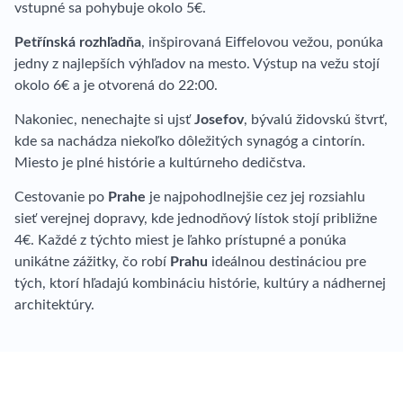
vstupné sa pohybuje okolo 5€.
Petřínská rozhľadňa
, inšpirovaná Eiffelovou vežou, ponúka
jedny z najlepších výhľadov na mesto. Výstup na vežu stojí
okolo 6€ a je otvorená do 22:00.
Nakoniec, nenechajte si ujsť
Josefov
, bývalú židovskú štvrť,
kde sa nachádza niekoľko dôležitých synagóg a cintorín.
Miesto je plné histórie a kultúrneho dedičstva.
Cestovanie po
Prahe
je najpohodlnejšie cez jej rozsiahlu
sieť verejnej dopravy, kde jednodňový lístok stojí približne
4€. Každé z týchto miest je ľahko prístupné a ponúka
unikátne zážitky, čo robí
Prahu
ideálnou destináciou pre
tých, ktorí hľadajú kombináciu histórie, kultúry a nádhernej
architektúry.