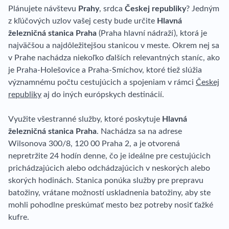
Plánujete návštevu
Prahy
, srdca
Českej republiky
? Jedným
z kľúčových uzlov vašej cesty bude určite
Hlavná
železničná stanica Praha
(Praha hlavní nádraží), ktorá je
najväčšou a najdôležitejšou stanicou v meste. Okrem nej sa
v Prahe nachádza niekoľko ďalších relevantných staníc, ako
je Praha-Holešovice a Praha-Smíchov, ktoré tiež slúžia
významnému počtu cestujúcich a spojeniam v rámci
Českej
republiky
aj do iných európskych destinácií.
Využite všestranné služby, ktoré poskytuje
Hlavná
železničná stanica Praha
. Nachádza sa na adrese
Wilsonova 300/8, 120 00 Praha 2, a je otvorená
nepretržite 24 hodín denne, čo je ideálne pre cestujúcich
prichádzajúcich alebo odchádzajúcich v neskorých alebo
skorých hodinách. Stanica ponúka služby pre prepravu
batožiny, vrátane možností uskladnenia batožiny, aby ste
mohli pohodlne preskúmať mesto bez potreby nosiť ťažké
kufre.