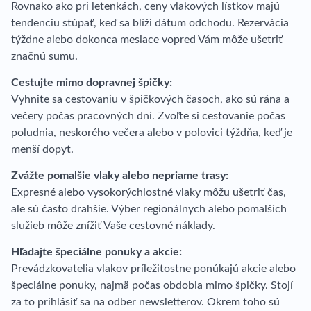
Rovnako ako pri letenkách, ceny vlakových lístkov majú
tendenciu stúpať, keď sa blíži dátum odchodu. Rezervácia
týždne alebo dokonca mesiace vopred Vám môže ušetriť
značnú sumu.
Cestujte mimo dopravnej špičky:
Vyhnite sa cestovaniu v špičkových časoch, ako sú rána a
večery počas pracovných dní. Zvoľte si cestovanie počas
poludnia, neskorého večera alebo v polovici týždňa, keď je
menší dopyt.
Zvážte pomalšie vlaky alebo nepriame trasy:
Expresné alebo vysokorýchlostné vlaky môžu ušetriť čas,
ale sú často drahšie. Výber regionálnych alebo pomalších
služieb môže znížiť Vaše cestovné náklady.
Hľadajte špeciálne ponuky a akcie:
Prevádzkovatelia vlakov príležitostne ponúkajú akcie alebo
špeciálne ponuky, najmä počas obdobia mimo špičky. Stojí
za to prihlásiť sa na odber newsletterov. Okrem toho sú