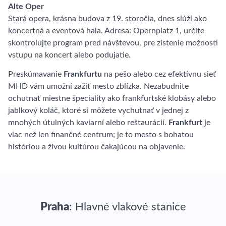
Alte Oper
Stará opera, krásna budova z 19. storočia, dnes slúži ako
koncertná a eventová hala. Adresa: Opernplatz 1, určite
skontrolujte program pred návštevou, pre zistenie možnosti
vstupu na koncert alebo podujatie.
Preskúmavanie
Frankfurtu
na pešo alebo cez efektívnu sieť
MHD vám umožní zažiť mesto zblízka. Nezabudnite
ochutnať miestne špeciality ako frankfurtské klobásy alebo
jablkový koláč, ktoré si môžete vychutnať v jednej z
mnohých útulných kaviarní alebo reštaurácií.
Frankfurt
je
viac než len finančné centrum; je to mesto s bohatou
históriou a živou kultúrou čakajúcou na objavenie.
Praha
: Hlavné vlakové stanice