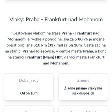
Vlaky: Praha - Frankfurt nad Mohanom
Cestovanie vlakom na trase
Praha
-
Frankfurt nad
Mohanom
je rýchle a pohodlné. Iba za
$ 80.76
je možné
prejsť približne
510 km (317 míl)
za
5h 10m
. Cesta začína
na stanici
Praha-Holešovice
, v centre mesta
Praha
, a končí
na stanici
Frankfurt (Main) Hbf
, v srdci mesta
Frankfurt
nad Mohanom
.
Doba jazdy
Zmeny
Žiadne priame vlaky nie
Od 5h 10m
sú k dispozícii