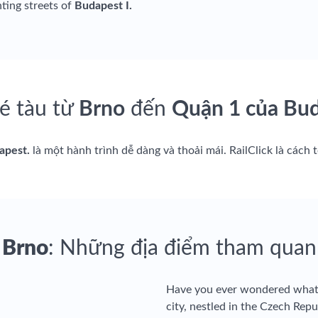
ting streets of
Budapest I.
é tàu từ
Brno
đến
Quận 1 của Bud
apest.
là một hành trình dễ dàng và thoải mái. RailClick là cách 
Brno
: Những địa điểm tham quan
Have you ever wondered what s
city, nestled in the Czech Repu