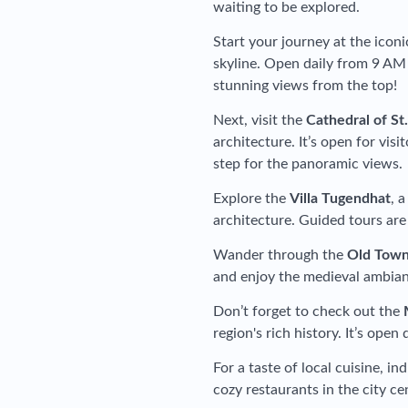
waiting to be explored.
Start your journey at the icon
skyline. Open daily from 9 AM
stunning views from the top!
Next, visit the
Cathedral of St
architecture. It’s open for vis
step for the panoramic views.
Explore the
Villa Tugendhat
, 
architecture. Guided tours are
Wander through the
Old Town
and enjoy the medieval ambiance
Don’t forget to check out the
region's rich history. It’s open
For a taste of local cuisine, in
cozy restaurants in the city ce