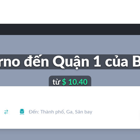
rno đến Quận 1 của 
từ
$ 10.40

