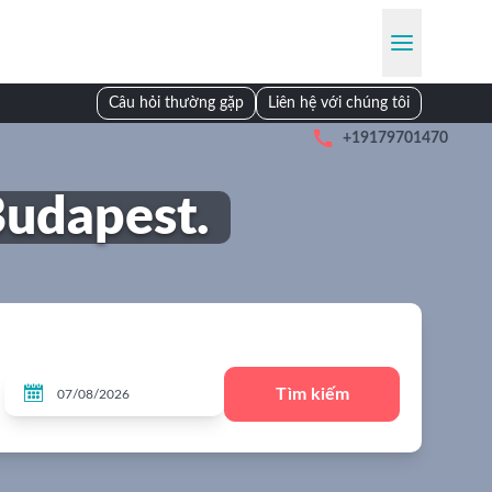
Câu hỏi thường gặp
Liên hệ với chúng tôi

+19179701470
Budapest.

Tìm kiếm