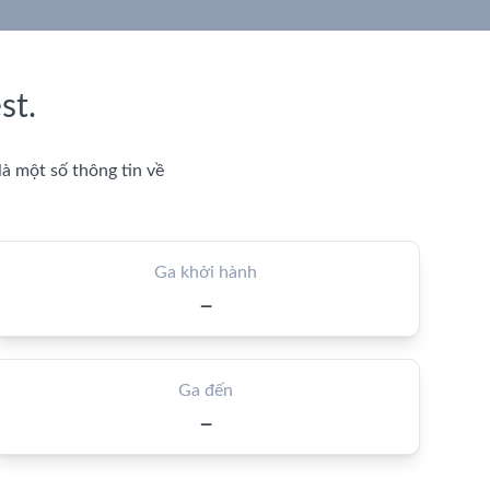
st.
à một số thông tin về
Ga khởi hành
—
Ga đến
—