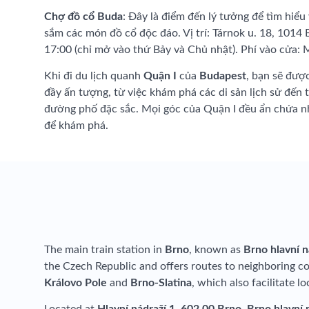
Chợ đồ cổ Buda
: Đây là điểm đến lý tưởng để tìm hiểu
sắm các món đồ cổ độc đáo. Vị trí: Tárnok u. 18, 1014
17:00 (chỉ mở vào thứ Bảy và Chủ nhật). Phí vào cửa: 
Khi đi du lịch quanh
Quận I
của
Budapest
, bạn sẽ đượ
đầy ấn tượng, từ việc khám phá các di sản lịch sử đế
đường phố đặc sắc. Mọi góc của Quận I đều ẩn chứa n
để khám phá.
The main train station in
Brno
, known as
Brno hlavní n
the Czech Republic and offers routes to neighboring c
Královo Pole
and
Brno-Slatina
, which also facilitate lo