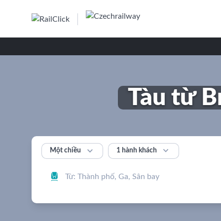
Tàu từ B


1 hành khách
Một chiều
