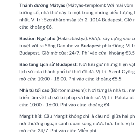
Thánh đường Mátyás
(Mátyás-templom): Với mái vòm l
tường cổ, nhà thờ này là một trong những biểu tượng k
nhất. Vị trí: Szentháromság tér 2, 1014 Budapest. Giờ 
cửa: khoảng €6.
Bastion Ngư phủ
(Halászbástya): Được xây dựng vào cu
tuyệt vời ra Sông Danube và
Budapest
phía Đông. Vị t
Budapest. Giờ mở cửa: 24/7. Phí vào cửa: khoảng €3.5
Bảo tàng Lịch sử Budapest
: Nơi lưu giữ những hiện vậ
lịch sử của thành phố từ thời đồ đá. Vị trí: Szent Györ
mở cửa: 10:00 - 18:00. Phí vào cửa: khoảng €5.5.
Nhà tù tối cao
(Börtönmúzeum): Nơi từng là nhà tù, nay
triển lãm về lịch sử tư pháp và hình sự. Vị trí: Palota 
cửa: 10:00 - 16:00. Phí vào cửa: khoảng €4.
Margit híd
: Cầu Margit không chỉ là cầu nối giữa hai 
nơi thưởng ngoạn cảnh quan sông nước hữu tình. Vị trí
mở cửa: 24/7. Phí vào cửa: Miễn phí.