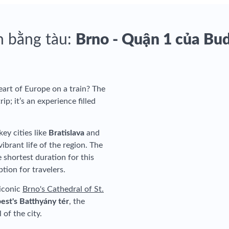
h bằng tàu:
Brno - Quận 1 của Bud
eart of Europe on a train? The
rip; it’s an experience filled
ey cities like
Bratislava
and
vibrant life of the region. The
e shortest duration for this
ption for travelers.
 iconic
Brno's Cathedral of St.
est's Batthyány tér
, the
of the city.