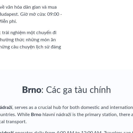
 về văn hóa dân gian và mua
 Budapest. Giờ mở cửa: 09:00 -
Miễn phí.
c trải nghiệm một chuyến đi
n thưởng thức những món ăn
hững câu chuyện lịch sử đáng
Brno
: Các ga tàu chính
ádraží
, serves as a crucial hub for both domestic and internation
ountries. While
Brno
hlavní nádraží is the primary station, there 
cal transport.