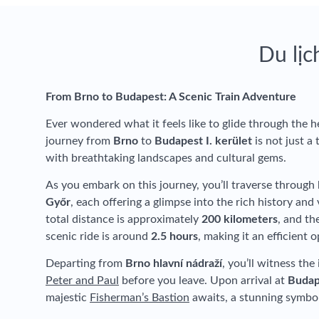
Du lịc
From Brno to Budapest: A Scenic Train Adventure
Ever wondered what it feels like to glide through the h
journey from
Brno
to
Budapest I. kerület
is not just a t
with breathtaking landscapes and cultural gems.
As you embark on this journey, you’ll traverse through k
Győr
, each offering a glimpse into the rich history and 
total distance is approximately
200 kilometers
, and th
scenic ride is around
2.5 hours
, making it an efficient o
Departing from
Brno hlavní nádraží
, you’ll witness the
Peter and Paul
before you leave. Upon arrival at
Budap
majestic
Fisherman’s Bastion
awaits, a stunning symbol 