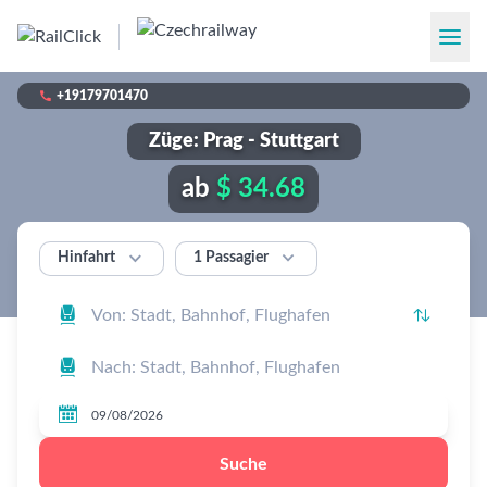

+19179701470
Züge: Prag - Stuttgart
ab
$ 34.68


1 Passagier
Hinfahrt




Suche