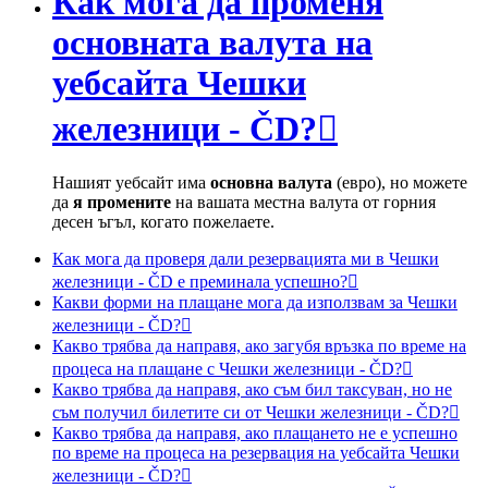
Как мога да променя
основната валута на
уебсайта Чешки
железници - ČD?

Нашият уебсайт има
основна валута
(евро), но можете
да
я промените
на вашата местна валута от горния
десен ъгъл, когато пожелаете.
Как мога да проверя дали резервацията ми в Чешки
железници - ČD е преминала успешно?

Какви форми на плащане мога да използвам за Чешки
железници - ČD?

Какво трябва да направя, ако загубя връзка по време на
процеса на плащане с Чешки железници - ČD?

Какво трябва да направя, ако съм бил таксуван, но не
съм получил билетите си от Чешки железници - ČD?

Какво трябва да направя, ако плащането не е успешно
по време на процеса на резервация на уебсайта Чешки
железници - ČD?
