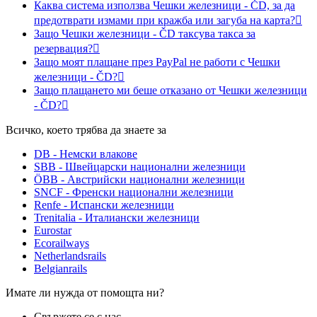
Каква система използва Чешки железници - ČD, за да
предотврати измами при кражба или загуба на карта?

Защо Чешки железници - ČD таксува такса за
резервация?

Защо моят плащане през PayPal не работи с Чешки
железници - ČD?

Защо плащането ми беше отказано от Чешки железници
- ČD?

Всичко, което трябва да знаете за
DB - Немски влакове
SBB - Швейцарски национални железници
ÖBB - Австрийски национални железници
SNCF - Френски национални железници
Renfe - Испански железници
Trenitalia - Италиански железници
Eurostar
Ecorailways
Netherlandsrails
Belgianrails
Имате ли нужда от помощта ни?
Свържете се с нас