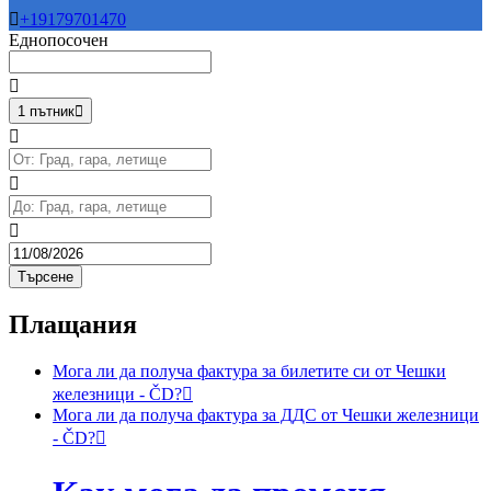

+19179701470
Еднопосочен

1 пътник




Търсене
Плащания
Мога ли да получа фактура за билетите си от Чешки
железници - ČD?

Мога ли да получа фактура за ДДС от Чешки железници
- ČD?
