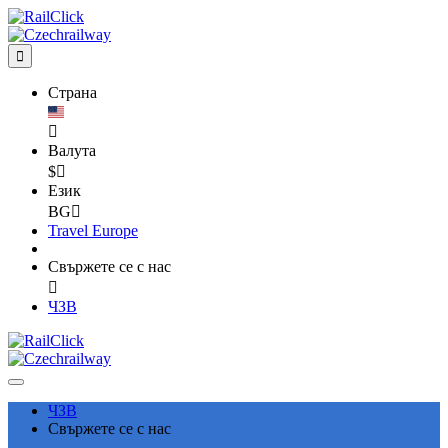

Страна

Валута
$

Език
BG

Travel Europe
Свържете се с нас

ЧЗВ
ЧЗВ
Свържете се с нас