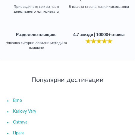
Присъединете се към нас в
В вашата страна, език и часовa зона
залесяването на планетата
Разделено плащане
4.7 звезди | 10000+ отзива
★
★
★
★
★
Няколко сигурни локални методи за
плащане
Популярни дестинации
Brno
Karlovy Vary
Ostrava
Прага