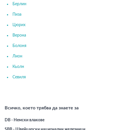
Берлин
Пиза
Цюрих
Верона
Болоня
Лион
Кьолн
Севиля
Всичко, което трябва да знаете за
DB - Немски влакове
SBB - Швейцарски национални железници