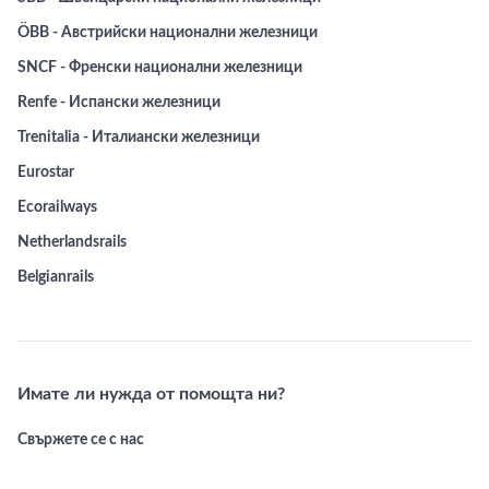
ÖBB - Австрийски национални железници
SNCF - Френски национални железници
Renfe - Испански железници
Trenitalia - Италиански железници
Eurostar
Ecorailways
Netherlandsrails
Belgianrails
Имате ли нужда от помощта ни?
Свържете се с нас