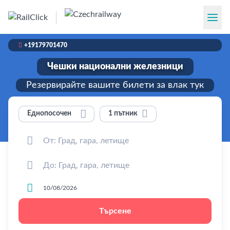

+19179701470
Чешки национални железници
Резервирайте вашите билети за влак тук


1 пътник
Еднопосочен



Търсене