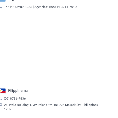

+54 (11) 3989-3236
| Agencias:
+(55) 11 3214-7510
Filippinerna

(02) 8786-9836

2F, Lydia Building, N 39 Polaris Str., Bel-Air, Makati City, Philippines
1209