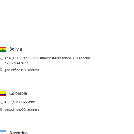
Bolivia

+54 (11) 3989-3236
(Número internacional) | Agencias:
598 24037075

geo.office.BO.address
Colombia

+57 (601) 665 9395

geo.office.CO.address
Argentina