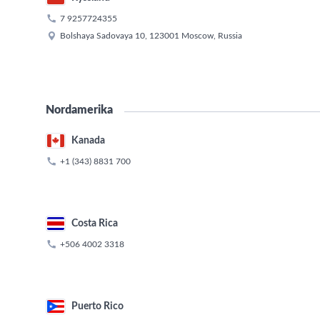

7 9257724355

Bolshaya Sadovaya 10, 123001 Moscow, Russia
Nordamerika
Kanada

+1 (343) 8831 700
Costa Rica

+506 4002 3318
Puerto Rico