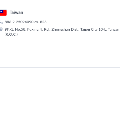
Taiwan

886-2-25094090
ex.
823

9F.-1, No.58, Fuxing N. Rd., Zhongshan Dist., Taipei City 104., Taiwan
(R.O.C.)