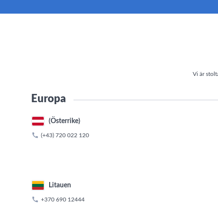
Vi är stol
Europa
(Österrike)

(+43) 720 022 120
Litauen

+370 690 12444