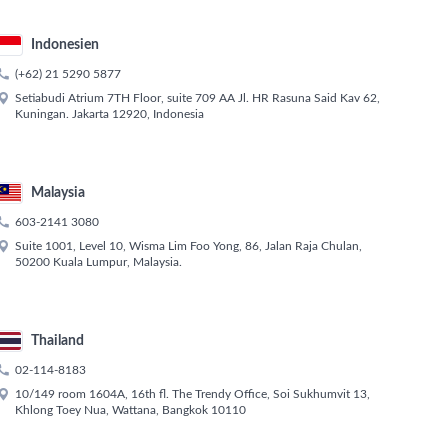
Indonesien

(+62) 21 5290 5877

Setiabudi Atrium 7TH Floor, suite 709 AA Jl. HR Rasuna Said Kav 62,
Kuningan. Jakarta 12920, Indonesia
Malaysia

603-2141 3080

Suite 1001, Level 10, Wisma Lim Foo Yong, 86, Jalan Raja Chulan,
50200 Kuala Lumpur, Malaysia.
Thailand

02-114-8183

10/149 room 1604A, 16th fl. The Trendy Office, Soi Sukhumvit 13,
Khlong Toey Nua, Wattana, Bangkok 10110