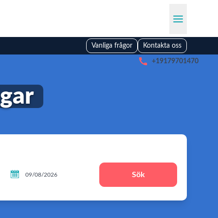
Vanliga frågor
Kontakta oss

+19179701470
ägar

Sök