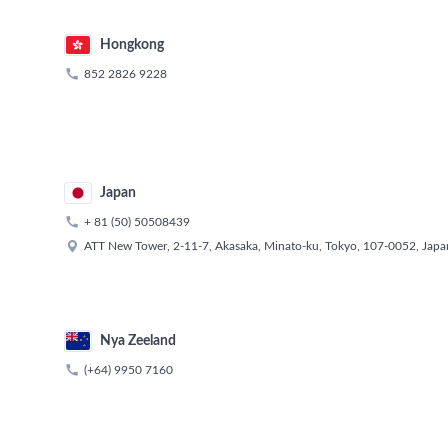
Hongkong

852 2826 9228
Japan

+ 81 (50) 50508439

ATT New Tower, 2-11-7, Akasaka, Minato-ku, Tokyo, 107-0052, Japa
Nya Zeeland

(+64) 9950 7160