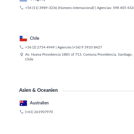

+54 (11) 3989-3236
(Número internacional) | Agencias:
598 405 432
Chile

+56 (2) 2754 4949
| Agencies
(+56) 9 5933 8427

Av. Nueva Providencia 1881 of 713, Comuna Providencia, Santiago,
Chile
Asien & Oceanien
Australien

(+61) 261907970