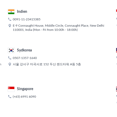
Indien

0091-11-23415385

E-9 Connaught House, Middle Circle, Connaught Place, New Delhi
110001, India (Mon - Fri from 10:00h - 18:00h)
Sydkorea

0507-1357-1640

n
서울 강서구 마곡서로 152 두산 랜드타워 A동 5층
Singapore

(+65) 6991 6090