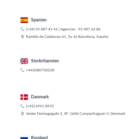
Spanien

(+34) 93 487 41 41
| Agencies -
93 487 63 86

Rambla de Catalunya 61, 5o 3a Barcelona, España
Storbritannien

+442080730228
Danmark

(+45) 6991 8970

Vester Farimagsgade 3, 4F, 1606 Compenhaguen V, Denmark
Ryssland