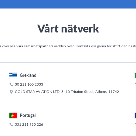
Vårt nätverk
ta över alla våra samarbetspartners världen över. Kontakta oss gärna för att få den bäst
Grekland

30 211 100 2033

GOLD STAR AVIATION LTD, 8–10 Tziraion Street, Athens, 11742
Portugal

351 211 930 226