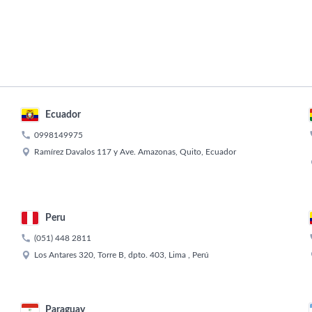
Ecuador

0998149975

Ramírez Davalos 117 y Ave. Amazonas, Quito, Ecuador
Peru

(051) 448 2811

Los Antares 320, Torre B, dpto. 403, Lima , Perú
Paraguay