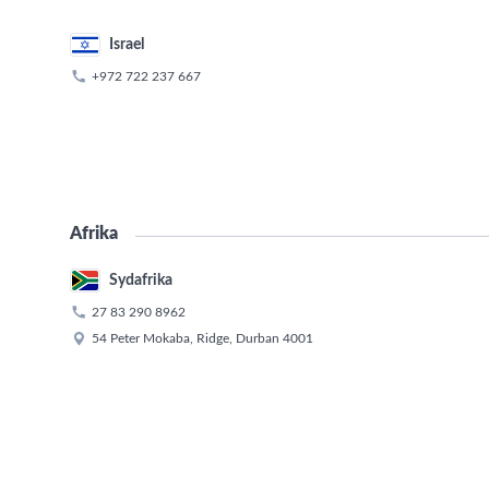
Israel

+972 722 237 667
Afrika
Sydafrika

27 83 290 8962

54 Peter Mokaba, Ridge, Durban 4001