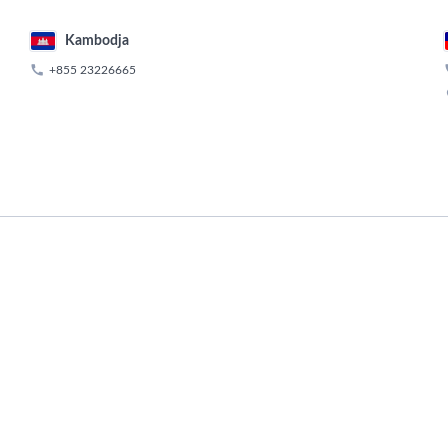
Kambodja

+855 23226665