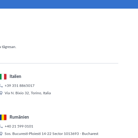
a tågresan.
Italien

+39 351 8865017

Via N. Bixio 32, Torino, Italia
Rumänien

+40 21 599 0101

Sos. Bucuresti-Ploiesti 14-22 Sector 1013693 - Bucharest