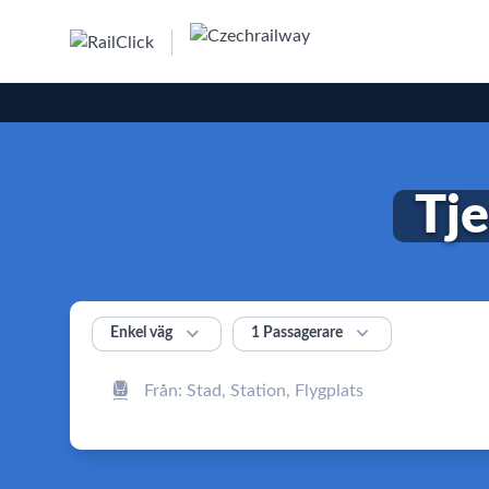
Tje


1 Passagerare
Enkel väg
