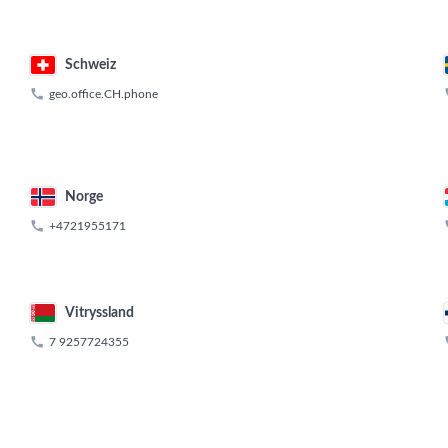
Schweiz

geo.office.CH.phone
Norge

+4721955171
Vitryssland

7 9257724355