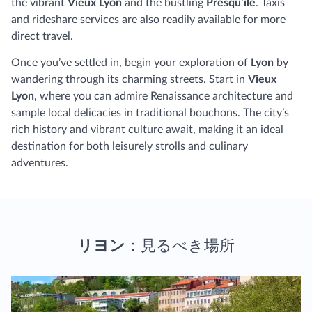
the vibrant
Vieux Lyon
and the bustling
Presqu'île
. Taxis
and rideshare services are also readily available for more
direct travel.
Once you’ve settled in, begin your exploration of
Lyon
by
wandering through its charming streets. Start in
Vieux
Lyon
, where you can admire Renaissance architecture and
sample local delicacies in traditional bouchons. The city’s
rich history and vibrant culture await, making it an ideal
destination for both leisurely strolls and culinary
adventures.
リヨン
：見るべき場所