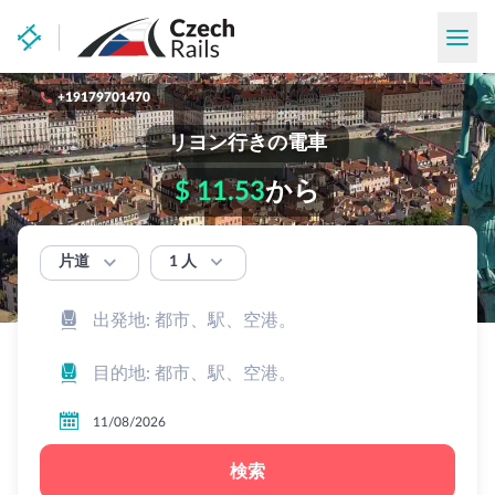

+19179701470
リヨン行きの電車
$ 11.53
から


1 人
片道



検索