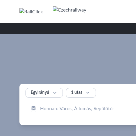


1 utas
Egyirányú
