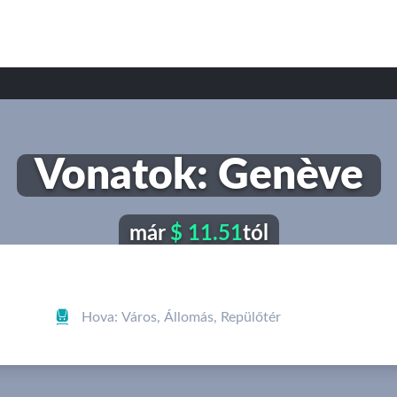
Vonatok: Genève
már
$ 11.51
tól
