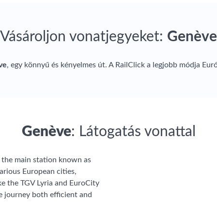
Vásároljon vonatjegyeket:
Genève
ve
, egy könnyű és kényelmes út. A RailClick a legjobb módja Eur
Genève
: Látogatás vonattal
to the main station known as
various European cities,
ike the TGV Lyria and EuroCity
e journey both efficient and