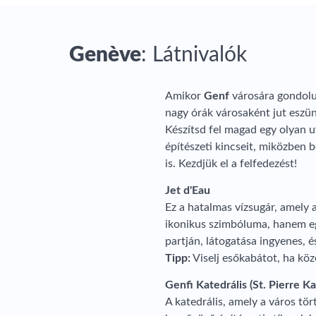
Genève
: Látnivalók
Amikor
Genf
városára gondolu
nagy órák városaként jut eszün
Készítsd fel magad egy olyan u
építészeti kincseit, miközben 
is. Kezdjük el a felfedezést!
Jet d'Eau
Ez a hatalmas vízsugár, amely 
ikonikus szimbóluma, hanem eg
partján, látogatása ingyenes, 
Tipp:
Viselj esőkabátot, ha köz
Genfi Katedrális (St. Pierre Ka
A katedrális, amely a város tö