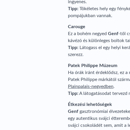
ingyenes.
Tipp:
Tökéletes hely egy fényké
pompájukban vannak.
Carouge
Ez a bohém negyed
Genf
-től 
kávézó és különleges boltok tal
Tipp:
Látogass el egy helyi ker
szerezz.
Patek Philippe Múzeum
Ha órák iránt érdeklődsz, ez a
Patek Philippe márkától szárm
Plainpalais-negyedben
.
Tipp:
A látogatásodat tervezd 
Étkezési lehetőségek
Genf
gasztronómiai élvezeteket 
egy autentikus svájci étterembe
svájci csokoládét sem, amit a 