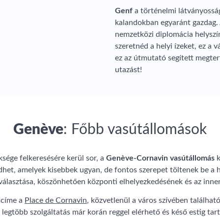
Genf
a történelmi látványossá
kalandokban egyaránt gazdag. A
nemzetközi diplomácia helyszín
szeretnéd a helyi ízeket, ez a
ez az útmutató segített megter
utazást!
Genève
: Főbb vasútállomások
ksége felkeresésére kerül sor, a
Genève-Cornavin vasútállomás
k
het, amelyek kisebbek ugyan, de fontos szerepet töltenek be a he
álasztása, köszönhetően központi elhelyezkedésének és az innen
 címe a
Place de Cornavin
, közvetlenül a város szívében találha
a legtöbb szolgáltatás már korán reggel elérhető és késő estig tar