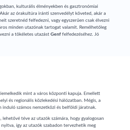
gokban, kulturális élményekben és gasztronómiai
kár az órakultúra iránti szenvedélyt követed, akár a
eit szeretnéd felfedezni, vagy egyszerűen csak élvezni
 város minden utazónak tartogat valamit. Remélhetőleg
vezni a tökéletes utazást
Genf
felfedezéséhez. Jó
iemelkedik mint a város központi kapuja. Emellett
lyi és regionális közlekedési hálózatban. Mégis, a
 induló számos nemzetközi és belföldi járatnak.
tó, lehetővé téve az utazók számára, hogy gyalogosan
t nyitva, így az utazók szabadon tervezhetik meg