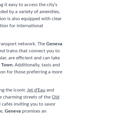
g it easy to access the city’s
nded by a variety of amenities,
ion is also equipped with clear
tion for international
transport network. The
Geneva
nd trains that connect you to
ular, are efficient and can take
 Town
. Additionally, taxis and
tion for those preferring a more
ing the iconic
Jet d'Eau
and
e charming streets of the
Old
cafes inviting you to savor
re,
Geneva
promises an