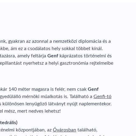
nk, gyakran az azonnal a nemzetközi diplomácia és a
kbe, ám ez a csodálatos hely sokkal többet kínál.
tazásra, amely feltárja
Genf
káprázatos történelmi és
bepillantást nyerhetsz a helyi gasztronómia rejtelmeibe
akár 140 méter magasra is felér, nem csak
Genf
yedülálló mérnöki műalkotás is. Található a
Genfi-tó
és különösen lenyűgöző látványt nyújt naplementekor.
el mész, mert nedves lehetsz!
tedrális)
rténelmi központjában, az
Óvárosban
található,