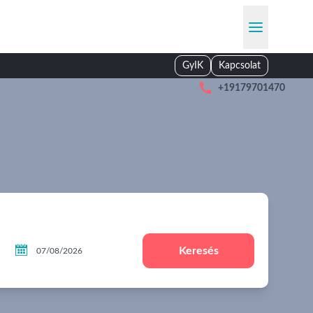
GyIK
Kapcsolat

+19179701470

Keresés