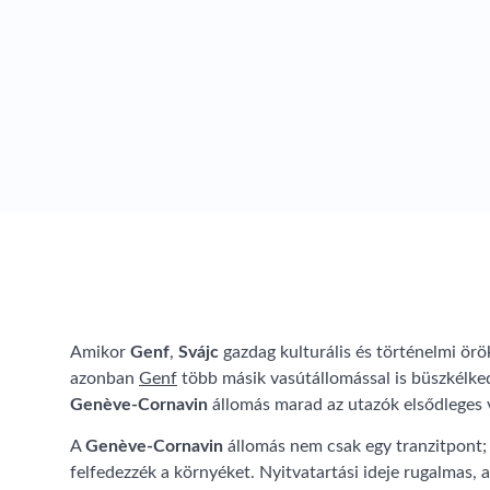
Amikor
Genf
,
Svájc
gazdag kulturális és történelmi örö
azonban
Genf
több másik vasútállomással is büszkélked
Genève-Cornavin
állomás marad az utazók elsődleges v
A
Genève-Cornavin
állomás nem csak egy tranzitpont;
felfedezzék a környéket. Nyitvatartási ideje rugalmas, 