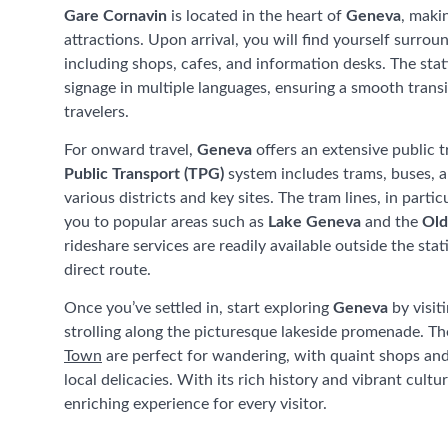
Gare Cornavin
is located in the heart of
Geneva
, makin
attractions. Upon arrival, you will find yourself surrou
including shops, cafes, and information desks. The stat
signage in multiple languages, ensuring a smooth transi
travelers.
For onward travel,
Geneva
offers an extensive public 
Public Transport (TPG)
system includes trams, buses, a
various districts and key sites. The tram lines, in partic
you to popular areas such as
Lake Geneva
and the
Old
rideshare services are readily available outside the sta
direct route.
Once you’ve settled in, start exploring
Geneva
by visit
strolling along the picturesque lakeside promenade. Th
Town
are perfect for wandering, with quaint shops and 
local delicacies. With its rich history and vibrant cultu
enriching experience for every visitor.