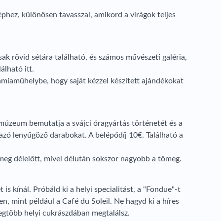
phez, különösen tavasszal, amikord a virágok teljes
csak rövid sétára található, és számos művészeti galéria,
álható itt.
ámiaműhelybe, hogy saját kézzel készített ajándékokat
 múzeum bemutatja a svájci óragyártás történetét és a
azó lenyűgöző darabokat. A belépődíj 10€. Található a
meg délelőtt, mivel délután sokszor nagyobb a tömeg.
is kínál. Próbáld ki a helyi specialitást, a "Fondue"-t
n, mint például a Café du Soleil. Ne hagyd ki a híres
legtöbb helyi cukrászdában megtalálsz.