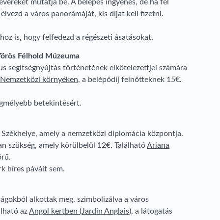
everékét mutatja be. A belépés ingyenes, de ha fel
lvezd a város panorámáját, kis díjat kell fizetni.
oz is, hogy felfedezd a régészeti ásatásokat.
Vörös Félhold Múzeuma
s segítségnyújtás történetének elkötelezettjei számára
Nemzetközi környéken
, a belépődíj felnőtteknek 15€.
legmélyebb betekintésért.
Székhelye, amely a nemzetközi diplomácia központja.
an szükség, amely körülbelül 12€. Található
Ariana
örű.
k híres páváit sem.
rágokból alkottak meg, szimbolizálva a város
álható az
Angol kertben (Jardin Anglais)
, a látogatás