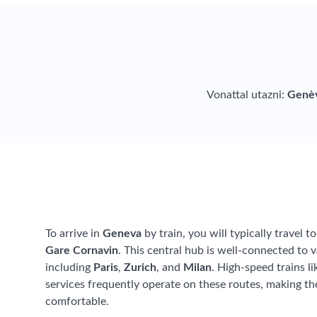
Vonattal utazni:
Genè
To arrive in
Geneva
by train, you will typically travel 
Gare Cornavin
. This central hub is well-connected to 
including
Paris
,
Zurich
, and
Milan
. High-speed trains l
services frequently operate on these routes, making th
comfortable.