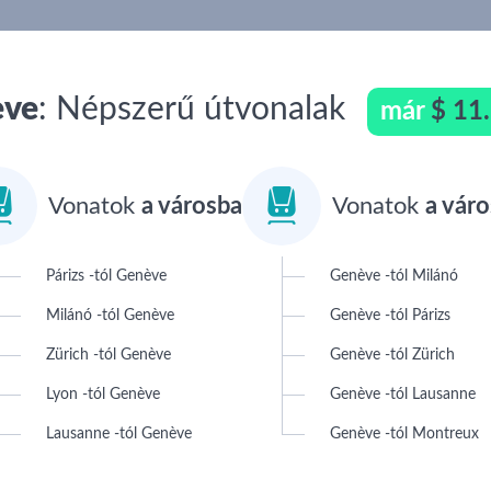
ève
: Népszerű útvonalak
már
$ 11


Vonatok
a városba
Vonatok
a váro
Párizs -tól Genève
Genève -tól Milánó
Milánó -tól Genève
Genève -tól Párizs
Zürich -tól Genève
Genève -tól Zürich
Lyon -tól Genève
Genève -tól Lausanne
Lausanne -tól Genève
Genève -tól Montreux