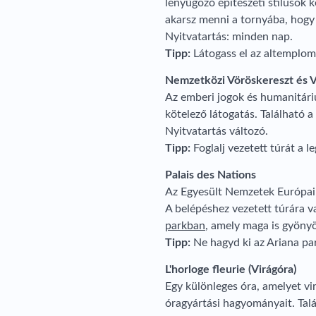
lenyűgöző építészeti stílusok k
akarsz menni a tornyába, hogy é
Nyitvatartás: minden nap.
Tipp:
Látogass el az altemplomh
Nemzetközi Vöröskereszt és 
Az emberi jogok és humanitáriu
kötelező látogatás. Található a
Nyitvatartás változó.
Tipp:
Foglalj vezetett túrát a 
Palais des Nations
Az Egyesült Nemzetek Európai 
A belépéshez vezetett túrára v
parkban
, amely maga is gyöny
Tipp:
Ne hagyd ki az Ariana par
L'horloge fleurie (Virágóra)
Egy különleges óra, amelyet vi
óragyártási hagyományait. Tal